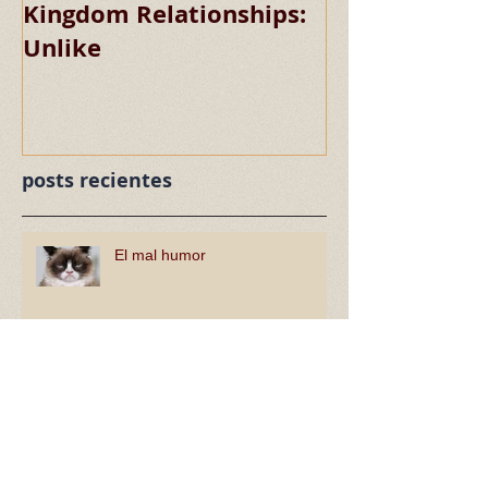
Kingdom Relationships:
Kingdom Rela
Unlike
Chaste
posts recientes
El mal humor
La influenza