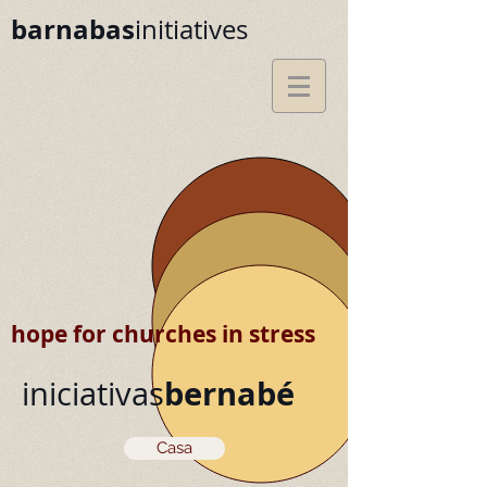
barnabas
initiatives
hope for churches in stress
bernabé
iniciativas
Casa