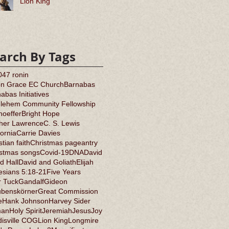
Lion King
arch By Tags
0
47 ronin
on Grace EC Church
Barnabas
abas Initiatives
hlehem Community Fellowship
oeffer
Bright Hope
ther Lawrence
C. S. Lewis
fornia
Carrie Davies
stian faith
Christmas pageantry
istmas songs
Covid-19
DNA
David
d Hall
David and Goliath
Elijah
sians 5:18-21
Five Years
r Tuck
Gandalf
Gideon
ubenskörner
Great Commission
e
Hank Johnson
Harvey Sider
an
Holy Spirit
Jeremiah
Jesus
Joy
isville COG
Lion King
Longmire