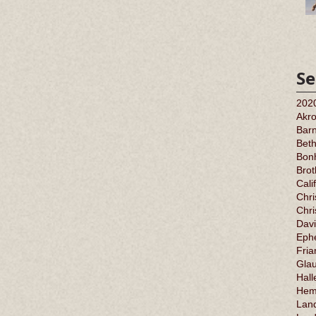
Se
202
Akr
Barn
Bet
Bonh
Bro
Cali
Chri
Chr
Davi
Ephe
Fria
Gla
Hall
Hem
Land