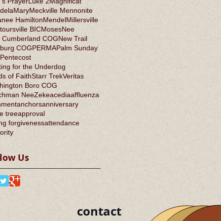
's Prayer
Luke 2
Magnificat
dela
Mary
Meckville Mennonite
anee Hamilton
Mendel
Millersville
oursville BIC
Moses
Nee
 Cumberland COG
New Trail
burg COG
PERMA
Palm Sunday
Pentecost
ing for the Underdog
s of Faith
Starr Trek
Veritas
hington Boro COG
chman Nee
Zeke
acedia
affluenza
nment
anchors
anniversary
e tree
approval
ng forgiveness
attendance
ority
llow Us
contact