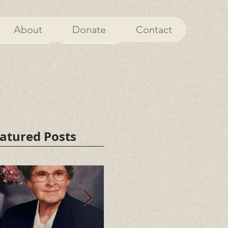
About
Donate
Contact
About
Donate
atured Posts