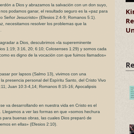
erdón a Dios y abrazamos la salvación con un don suyo, 
Ki
nos podamos ganar, el resultado seguro es la «paz para 
o Señor Jesucristo» (Efesios 2:4-9; Romanos 5:1). 
Re
z, necesitamos resolver los problemas que la 
Un
.
e agradar a Dios, descubrimos «la supereminente 
os 1:19; 3:16, 20; 6:10; Colosenses 1:29) y somos cada 
omo es digno de la vocación con que fuimos llamados» 
Re
pasar por lapsos (Salmo 13), vivimos con una 
la presencia personal del Espíritu Santo, del Cristo Vivo 
1:11; Juan 10:3-4,14; Romanos 8:15-16; Apocalipsis 
se va desarrollando en nuestra vida en Cristo es el 
o. Llegamos a ver las formas en que «somos hechura 
s para buenas obras, las cuales Dios preparó de 
mos en ellas» (Efesios 2:10).