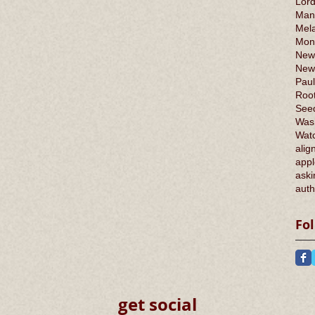
Lord
Man
Mel
Mont
New
New
Paul
Root
Seed
Was
Wat
alig
appl
aski
auth
Fo
get social