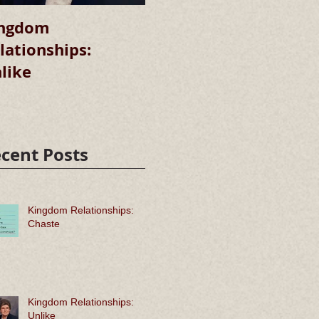
ngdom
Kingdom
lationships:
Relationships:
R
like
Chaste
cent Posts
Kingdom Relationships:
Chaste
Kingdom Relationships:
Unlike