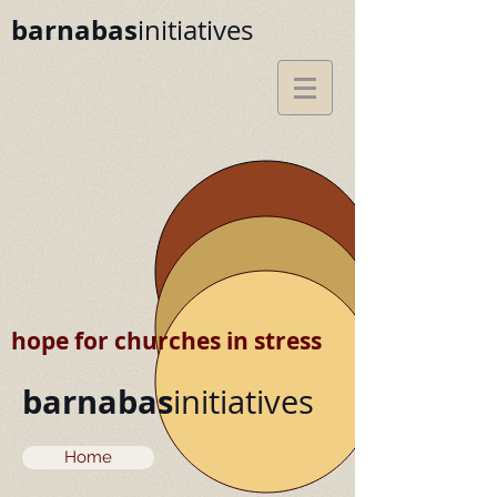
barnabas
initiatives
hope for churches in stress
barnabas
initiatives
Home