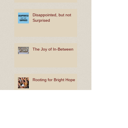
Disappointed, but not
Surprised
The Joy of In-Between
Rooting for Bright Hope
Lion King