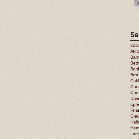
Se
202
Akr
Barn
Bet
Bonh
Bro
Cali
Chri
Chr
Davi
Ephe
Fria
Gla
Hall
Hem
Land