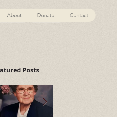
About
Donate
Contact
About
Donate
atured Posts