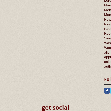
Lord
Man
Mel
Mont
New
New
Paul
Root
Seed
Was
Wat
alig
appl
aski
auth
Fo
get social