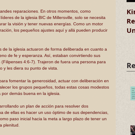
Ki
grandes reparaciones. En otros momentos, como 
deres de la iglesia BIC de Millersville, solo se necesita 
Re
urar la visión y tener nuevas energías. Como un motor 
Un
ración, los pequeños ajustes aquí y allá pueden producir 
 de la iglesia actuaron de forma deliberada en cuanto a 
eno de fe y esperanza. Así, estaban convirtiendo sus 
(Filipenses 4:6-7). Trajeron de fuera una persona para 
Re
vo y les diera su punto de vista.
ra fomentar la generosidad, actuar con deliberación en 
rtalecer los grupos pequeños, todas estas cosas modestos 
a por demás buena en la iglesia. 
arrollando un plan de acción para resolver dos 
a de ellas es hacer un uso óptimo de sus dependencias, 
mo paso inicial hacia la meta a largo plazo de tener un 
a plenitud.