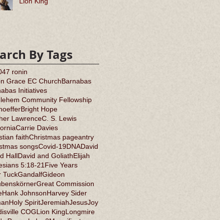
Lion King
arch By Tags
0
47 ronin
on Grace EC Church
Barnabas
abas Initiatives
hlehem Community Fellowship
oeffer
Bright Hope
ther Lawrence
C. S. Lewis
fornia
Carrie Davies
stian faith
Christmas pageantry
istmas songs
Covid-19
DNA
David
d Hall
David and Goliath
Elijah
sians 5:18-21
Five Years
r Tuck
Gandalf
Gideon
ubenskörner
Great Commission
e
Hank Johnson
Harvey Sider
an
Holy Spirit
Jeremiah
Jesus
Joy
isville COG
Lion King
Longmire