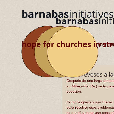
barnabas
initiatives
barnabas
init
hope for churches in str
hope for churches in stre
De los reveses a l
Después de una larga tempora
en Millersville (Pa.) se trop
sucesión. 
Como la iglesia y sus líderes
para resolver esos problemas,
comenzó a notar una sensac