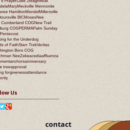
's Prayer
Luke 2
Magnificat
dela
Mary
Meckville Mennonite
anee Hamilton
Mendel
Millersville
oursville BIC
Moses
Nee
 Cumberland COG
New Trail
burg COG
PERMA
Palm Sunday
Pentecost
ing for the Underdog
s of Faith
Starr Trek
Veritas
hington Boro COG
chman Nee
Zeke
acedia
affluenza
nment
anchors
anniversary
e tree
approval
ng forgiveness
attendance
ority
llow Us
contact