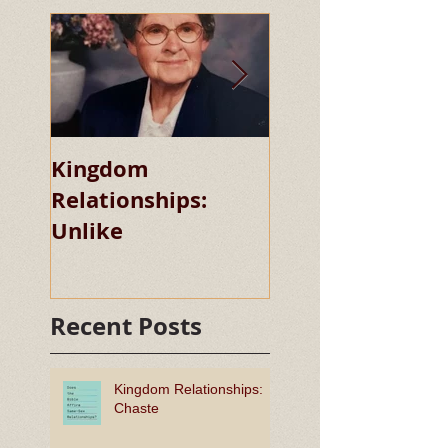
Kingdom
Kingdom
Relationships:
Relationships:
Unlike
Chaste
Recent Posts
Kingdom Relationships:
Chaste