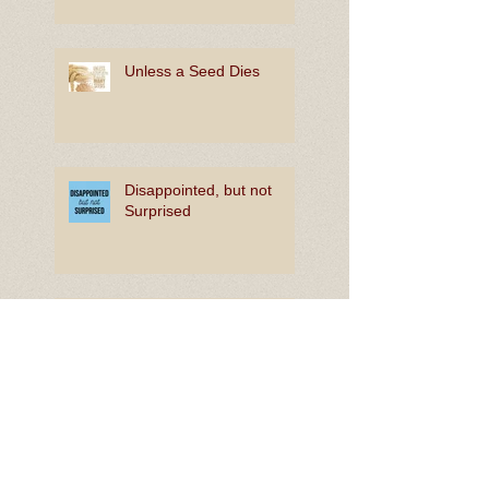
Unless a Seed Dies
Disappointed, but not
Surprised
The Joy of In-Between
Rooting for Bright Hope