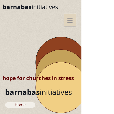
barnabas
initiatives
hope for churches in stress
barnabas
initiatives
Home