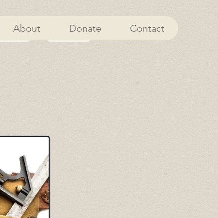
About
Donate
Contact
erca de
Done