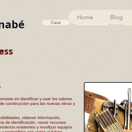
Home
Blog
nabé
Casa
Entradas de blog
Ac
ess
as
s
nsiste en identificar y usar los valores
 de construcción para las nuevas obras y
sibilidades, obtener información,
ia de identificación, reunir recursos
nisterios existentes y movilizar equipos
y sostenibles con vistas al futuro.