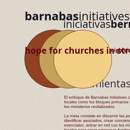
barnabas
initiatives
iniciativas
ber
hope for churches in str
esperanza para las iglesi
agobiadas
Herramienta
El enfoque de Barnabas Initiatives co
locales como los bloques primarios
los ministerios revitalizados.
La meta consiste en discernir las po
identificar asociados, crear concienc
esenciales, entrar en red con los mi
locales para crear empresas fuertes 