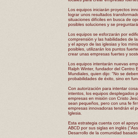
Los equipos iniciarán proyectos inn
lograr unos resultados transformad
situaciones difíciles en busca de o
posibles soluciones y se preguntar
Los equipos se esforzarán por edific
comprensión y las habilidades de la
y el apoyo de las iglesias y los min
posibles, utilizarán los puntos fuer
crear unas empresas fuertes y sosten
Los equipos intentarán nuevas empre
Ralph Winter, fundador del Centro 
Mundiales, quien dijo: “No se deben
probabilidades de éxito, sino en fun
Con autorización para intentar cosa
intentos, los equipos desplegados 
empresas en misión con Cristo Jesús
sean pequeños, pero con una fe fir
empresas innovadoras tendrán el po
Iglesia.
Esta estrategia cuenta con el apoy
ABCD por sus siglas en inglés (“A
Desarrollo de la comunidad basado 