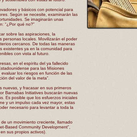
ovadores y básicos con potencial para
ores. Según se necesite, examinarán las
portunidades. Se imaginarán unas
án: “¿Por qué no?”
ar sobre las aspiraciones, la
s personas locales. Movilizarán el poder
isterios cercanos. De todas las maneras
tes existentes ya en la comunidad para
ibles con vista al futuro.
sas, en el espíritu del ya fallecido
Estadounidense para las Misiones
 evaluar los riesgos en función de las
ción del valor de la meta”.
s nuevas, y fracasar en sus primeros
por Barnabas Initiatives buscarán nuevas
. Es posible que los esfuerzos iniciales
me y un impulso cada vez mayor, estas
der necesario para levantar a toda la
o de un movimiento creciente, llamado
sset-Based Community Development”,
en sus propios activos).