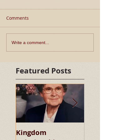
Comments
Write a comment...
Featured Posts
Kingdom
Kingdom