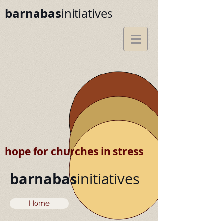
barnabas
initiatives
hope for churches in stress
barnabas
initiatives
Home