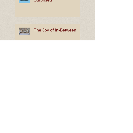
The Joy of In-Between
Rooting for Bright Hope
Lion King
Search By Tags