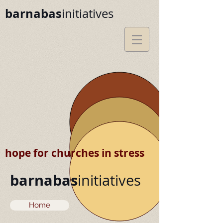
barnabas
initiatives
hope for churches in stress
barnabas
initiatives
Home