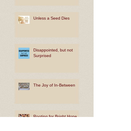
Unless a Seed Dies
Disappointed, but not
Surprised
The Joy of In-Between
Rooting for Bright Hope