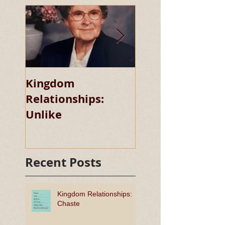
Kingdom
Kingdom
Relationships:
Relationships:
Unlike
Chaste
Recent Posts
Kingdom Relationships:
Chaste